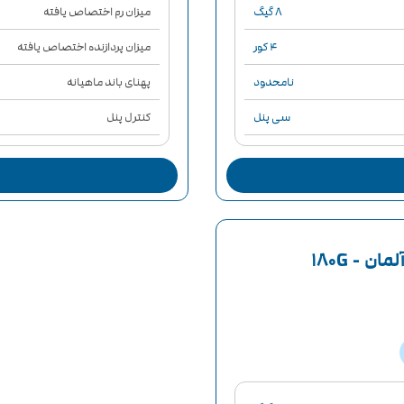
۸ گیگ
میزان رم اختصاص یافته
۴ کور
میزان پردازنده اختصاص یافته
نامحدود‌
پهنای باند ماهیانه
سی پنل
کنترل پنل
لایت اسپید
سرویس دهنده وب
۹۹٪
‌ آپتایم سرویس
 - 180G