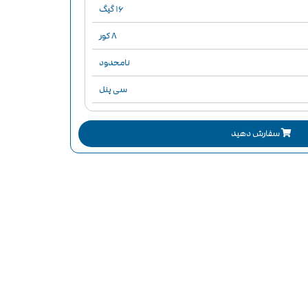
16 گیگ
8 کور
نامحدود‌
سی پنل
لایت اسپید
سفارش دهید
۹۹٪